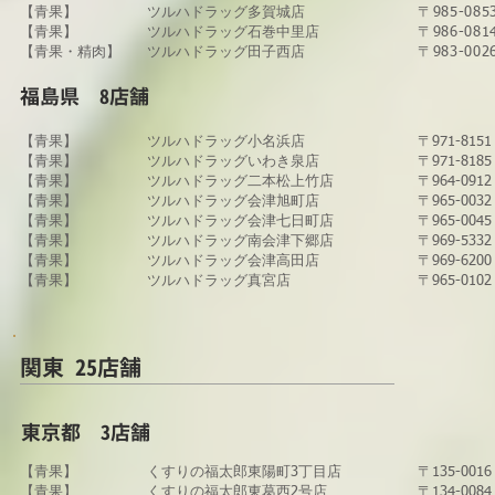
​【青果】
​ツルハドラッグ多賀城店
〒985-0
​【青果】
​ツルハドラッグ石巻中里店
〒986-0
​【青果・精肉】
​ツルハドラッグ田子西店
〒983-0
​福島県 8店舗
【青果】
​ツルハドラッグ​小名浜店
〒971-81
【青果】
ツルハドラッグいわき泉店
〒971-8
​【青果】
​ツルハドラッグ二本松上竹店
〒964-09
【青果】
​ツルハドラッグ会津旭町店
〒965-00
【青果】
​ツルハドラッグ会津七日町店
〒965-0
​【青果】
​ツルハドラッグ南会津下郷店
〒969-5
【青果】
ツルハドラッグ会津高田店
〒969-62
【青果】
ツルハドラッグ真宮店
〒965-0
関東 25
店舗
​東京都 3店舗
【青果】
​くすりの福太郎東陽町3丁目店
〒135-0
​【青果】
​くすりの福太郎東葛西2号店
〒134-00