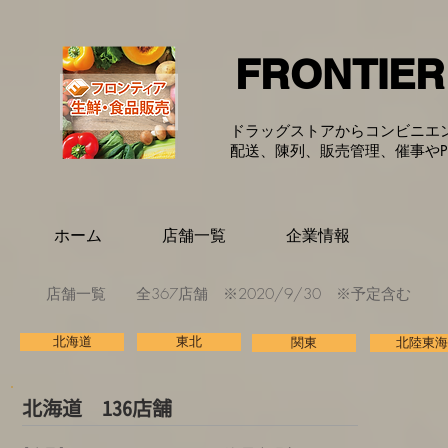
FRONTIE
ドラッグストアからコンビニエ
配送、陳列、販売管理、催事やP
ホーム
店舗一覧
企業情報
​店舗一覧 全367店舗 ※2020/9/30 ※予定含む
北海道
東北
関東
北陸東海
​北海道 136店舗