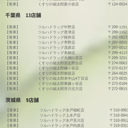
【青果】
くすりの福太郎新小岩店
〒124-0
​千葉県 13
店舗
【青果】
​ツルハドラッグ​中野店
〒299-11
【青果】
ツルハドラッグ君津店
〒299-11
【青果】
ツルハドラッグ桜井店
〒292-08
【青果】
ツルハドラッグ​早野店
〒297-00
【青果】
ツルハドラッグ​茂原店
〒297-00
【青果】
ツルハドラッグ​本納店
〒299-41
【青果】
​ツルハドラッグ大網白里店
〒299-32
【青果】
​くすりの福太郎習志野台店
〒274-00
​【青果】
​くすりの福太郎鎌ヶ谷店
〒273-01
【青果】
くすりの福太郎都賀店
〒264-00
【青果】
​くすりの福太郎本中山4丁目店
〒273-00
​【青果】
​くすりの福太郎東鎌ヶ谷店
〒273-01
​【青果】
​くすりの福太郎市川北方店
〒272-08
​茨城県 9
店舗
【青果】
​ツルハドラッグ水戸堀町店
〒310-0
【青果】
ツルハドラッグ上水戸店
〒310-0
【青果】
ツルハドラッグ水戸見川店
〒310-0
【青果】
ツルハドラッグ​水戸内原店
〒319-0