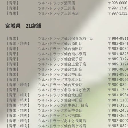
【青果】​
ツルハドラッグ酒田店
〒998-00
【青果】
ツルハドラッグ三川店
〒997-1
​【青果】
​ツルハドラッグ三川南店
〒997-1
​宮城県 21店舗
【青果】
​ツルハドラッグ​仙台保春院前丁店
〒984-0
【青果・精肉】
ツルハドラッグ仙台原町店
​〒983-
【青果】
ツルハドラッグ仙台新田店
〒983-0
【青果】
ツルハドラッグ仙台南小泉店
〒984-0
【青果】
ツルハドラッグ仙台愛子店
〒989-3
【青果】
ツルハドラッグ仙台上愛子店
〒989-3
【青果】
ツルハドラッグ仙台宮町店
〒980-0
【青果】​
​ツルハドラッグ仙台中山店
​〒981-
【青果】
ツルハドラッグ荒巻本沢店
〒981-0
​【青果・精肉】
​ツルハドラッグ仙台支倉店
​〒980-
​【青果】
​ツルハドラッグ名取ゆりが丘店
〒981-1
​【青果・精肉】
​ツルハドラッグ仙台北山店
〒981-0
​【青果・精肉】
​ツルハドラッグ仙台中田店
〒981-1
【青果・精肉】
​ツルハドラッグ泉中央3丁目店
〒981-3
【青果・精肉】
​ツルハドラッグ岩沼中央店
〒989-2
【青果・精肉】
​ツルハドラッグ大和吉岡店
〒981-3
【青果・精肉】
​ツルハドラッグあすと長町店
〒982-
【青果・精肉】
​ツルハドラッグ仙台鶴ケ谷店
〒983-